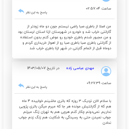
ساعت 02:57:04
پاسخ به این نظر
من اصلا از باطری صبا راضی نیستم جون دو ماه زودتر از
گارانتی خراب شد و خودرو در شهرستان ازنا استان لرستان بود
و من مجبور شدم باطری خودرو رو عوض کنم بدون استفاده
از گارانتی باطری صبا باطری صبا رو از اهواز خریداری کردم و
دوماه قبل از اتمام گارنتی در شهر ازنا باطری خراب شد
مهدی عباسی زاده
در تاریخ 1403/05/07
ساعت 09:27:39
پاسخ به این نظر
با سلام الان نزدیک 3 روزه که باتری ماشینم خوابیده 4 ماه
هم که از گارانتیش مونده هر جا که میرم میگن باتری پژویی
نداریم .نمی‌دونم چکار کنم هرچی هم به تهران زنگ میزنم
جواب نمیدن حتی به رسیدگی به شکایت هم زنگ زدم جواب
ندادن