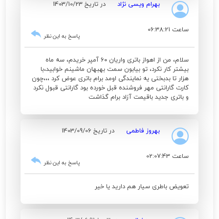
بهرام ویسی نژاد
در تاریخ 1403/10/23
ساعت 06:38:21
پاسخ به این نظر
سلام، من از اهواز باتری واریان ۶۰ آمپر خریدم، سه ماه
بیشتر کار نکرد، تو بیابون سمت بهبهان ماشینم خوابید،با
هزار تا بدبختی یه نمایندگی اومد برام باتری عوض کرد ،،،چون
کارت گارانتی مهر فروشنده قبل خورده بود گارانتی قبول نکرد
و باتری جدید باقیمت آزاد برام گذاشت
بهروز فاطمی
در تاریخ 1403/09/06
ساعت 02:07:43
پاسخ به این نظر
تعویض باطری سیار هم دارید یا خیر