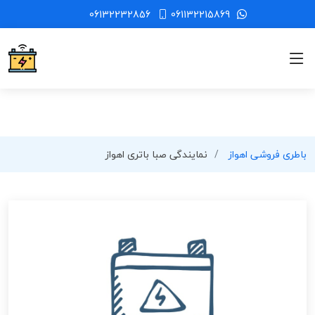
06132232856
061132215869
باطری فروشی اهواز
نمایندگی صبا باتری اهواز