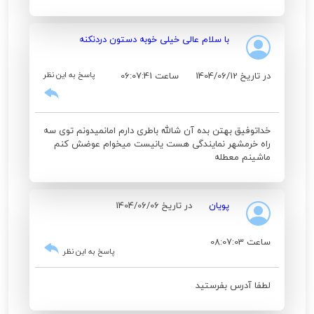
با سلام عالی خیلی خوبه دستون دردنکنه
در تاریخ 1404/06/12
ساعت 06:07:41
پاسخ به این نظر
خداتوفیق بهتن بده آن شالله باطری دارم امانمیدونم توی سه
راه خرمشهر نمایندگی هست یانیست میخوام عوضش کنم
ماشینم معطله
پویان
در تاریخ 1404/06/06
ساعت 08:07:03
پاسخ به این نظر
لطفا آدرس بفرستید