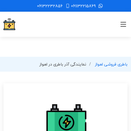
06132232856
061132215869
باطری فروشی اهواز
نمایندگی آذر باطری در اهواز